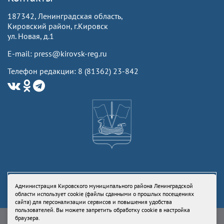
187342, Ленинградская область,
Кировский район, г.Кировск
ул. Новая, д.1
E-mail: press@kirovsk-reg.ru
Телефон редакции: 8 (81362) 23-842
Администрация Кировского муниципального района Ленинградской
области использует cookie (файлы сданными о прошлых посещениях
сайта) для персонализации сервисов и повышения удобства
пользователей. Вы можете запретить обработку cookie в настройка
Свидетельство Роскомнадзора ЭЛ № ФС77-73336 от 24 июля 2018
браузера.