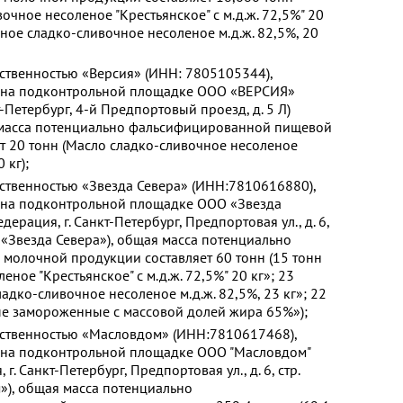
очное несоленое "Крестьянское" с м.д.ж. 72,5%" 20
ное сладко-сливочное несоленое м.д.ж. 82,5%, 20
ственностью «Версия» (ИНН: 7805105344),
ь на подконтрольной площадке ООО «ВЕРСИЯ»
т-Петербург, 4-й Предпортовый проезд, д. 5 Л)
я масса потенциально фальсифицированной пищевой
т 20 тонн (Масло сладко-сливочное несоленое
 кг);
тственностью «Звезда Севера» (ИНН:7810616880),
 на подконтрольной площадке ООО «Звезда
ерация, г. Санкт-Петербург, Предпортовая ул., д. 6,
ОО «Звезда Севера»), общая масса потенциально
олочной продукции составляет 60 тонн (15 тонн
ное "Крестьянское" с м.д.ж. 72,5%" 20 кг»; 23
дко-сливочное несоленое м.д.ж. 82,5%, 23 кг»; 22
е замороженные с массовой долей жира 65%»);
тственностью «Масловдом» (ИНН:7810617468),
 на подконтрольной площадке ООО "Масловдом"
г. Санкт-Петербург, Предпортовая ул., д. 6, стр.
м»), общая масса потенциально