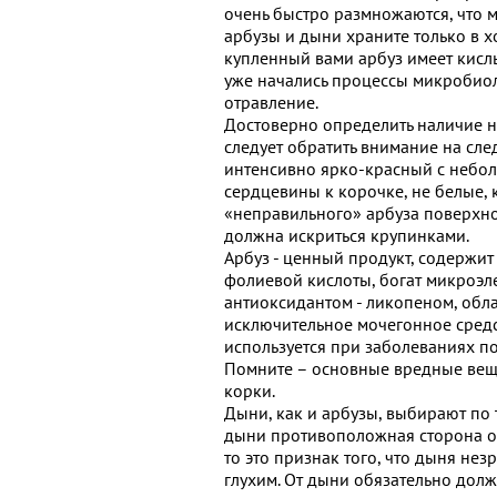
очень быстро размножаются, что 
арбузы и дыни храните только в х
купленный вами арбуз имеет кислый
уже начались процессы микробио
отравление.
Достоверно определить наличие н
следует обратить внимание на сл
интенсивно ярко-красный с небол
сердцевины к корочке, не белые, 
«неправильного» арбуза поверхнос
должна искриться крупинками.
Арбуз - ценный продукт, содержит
фолиевой кислоты, богат микроэл
антиоксидантом - ликопеном, обл
исключительное мочегонное средст
используется при заболеваниях поч
Помните – основные вредные вещес
корки.
Дыни, как и арбузы, выбирают по 
дыни противоположная сторона от 
то это признак того, что дыня нез
глухим. От дыни обязательно долже