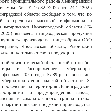
о муниципального района Ленинградской
 письмом
№
01-16-822/2025 от 24.12.2025
инградской области
сообщает о том, что по
ой в средствах массовой информации и
а ветеринарии Нижегородской области (№
.2025) выявлена птицеводческая продукция
о куриное» производства птицефабрики ОАО
дерация, Ярославская область, Рыбинский
олжанин» отзывает свою продукцию.
учной эпизоотической обстановкой по особо
птицы и Распоряжением Губернатора
3 февраля 2025 года №89-рг о внесении
Губернатора Ленинградской области от 3
 проведении на территории Ленинградской
ероприятий по предупреждению заноса,
анения высокопатогенного гриппа птиц»
и партии пищевой продукции производства
лжанин» срочно проинформировать