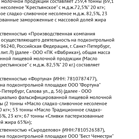
олочной продукции составляет 259,4 тонны (69,1
есоленое "Крестьянское" с м.д.ж.72,5%" 20 кг»;
е сладко-сливочное несоленое м.д.ж. 82,5%, 23
изованные замороженные с массовой долей жира
тственностью «Производственная компания
 осуществляющего деятельность на подконтрольной
96240, Российская Федерация, г. Санкт-Петербург,
 лит. Л) (далее - ООО «ПК «Фабрика»), общая масса
нной пищевой молочной продукции (Масло
стьянское" с м.д.ж. 82,5%" 20 кг.) составляет
тственностью «Фортуна» (ИНН: 7810787477),
 на подконтрольной площадке ООО "Фортуна"
Петербург, Салова ул., д. 56) (далее - ООО
енциально фальсифицированной пищевой молочной
ны (2 тонны «Масло сладко-сливочное несоленое
 20 кг»; 53 тонны «Масло Традиционное сладко-
,5%, 23 кг»; 67 тонны «Сливки пастеризованные
й жира 65%»);
тственностью «Сыроделово» (ИНН:7810526387),
 на подконтрольной площадке ООО "Бест Чеместри"