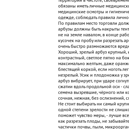
обязаны иметь личные медицински
медицинские осмотры и гигиениче
одежде, соблюдать правила лично
По правилам место торговли долж
арбузы должны быть накрыты тент
не на земле навалом, в конце раб
кусочек на пробу или разрезать ар
очень быстро размножаются вред
Хороший, зрелый арбуз крупный, 
контрастный, светлое пятно на бо
максимально желтым, даже оранже
блестящей коркой, если ноготь лег
незрелый. Усик и плодоножка у зр
арбуз вибрирует, при ударе согну
сжатии вдоль продольной оси - сл
семена вызревшие, чёрного или к
сочная, нежная, без ослизнений, с
Не стоит выбирать ни самый круп
одной степени зрелости не слишк
поможет чувство меры, - лучше вс
как разрезать плоды, не забывайте
частички почвы, пыли, микроорган