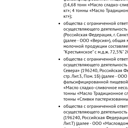
(14,68 тонн «Масло сладко-слив
кг»; 4 тонны «Масло Традицион
кг»);
общества с ограниченной ответ
осуществляющего деятельност
(Российская Федерация, г. Санк
(далее - ООО «Версия»), обща
молочной продукции составляе
"Крестьянское" с м.д.ж. 72,5%" 20
общества с ограниченной отве
осуществляющего деятельность
Севера» (196240, Российская Фед
стр. Лит.3, Пом. 1Б) (далее - О
фальсифицированной пищевой м
«Масло сладко-сливочное несоле
тонны «Масло Традиционное сла
тонны «Сливки пастеризованны
общества с ограниченной отве
осуществляющего деятельность
(196240, Российская Федерация, 
Лит.Т) (далее - ООО «Масловдо