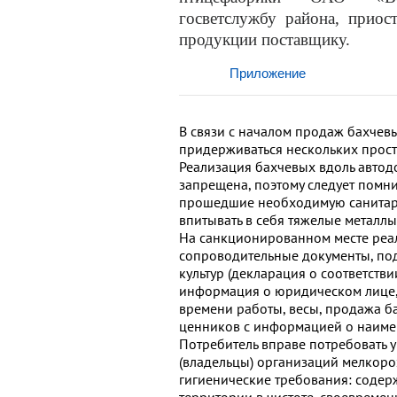
госветслужбу района, приос
продукции поставщику.
Приложение
В связи с началом продаж бахчев
придерживаться нескольких прост
Реализация бахчевых вдоль автод
запрещена, поэтому следует помни
прошедшие необходимую санитарну
впитывать в себя тяжелые металл
На санкционированном месте реал
сопроводительные документы, по
культур (декларация о соответстви
информация о юридическом лице,
времени работы, весы, продажа б
ценников с информацией о наимен
Потребитель вправе потребовать 
(владельцы) организаций мелкор
гигиенические требования: соде
территории в чистоте, своевреме