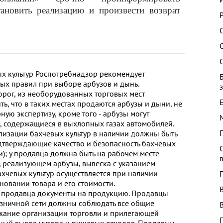
тановить реализацию и произвести возврат
ых культур Роспотребнадзор рекомендует
ых правил при выборе арбузов и дынь.
орог, из необорудованных торговых мест
ть, что в таких местах продаются арбузы и дыни, не
ю экспертизу, кроме того - арбузы могут
ы, содержащиеся в выхлопных газах автомобилей.
изации бахчевых культур в наличии должны быть
дтверждающие качество и безопасность бахчевых
и); у продавца должна быть на рабочем месте
 реализующем арбузы, вывеска с указанием
ахчевых культур осуществляется при наличии
овании товара и его стоимости.
у продавца документы на продукцию. Продавцы
озничной сети должны соблюдать все общие
ржание организации торговли и прилегающей
нный вывоз мусора и пищевых отходов. Продавцы