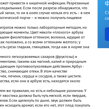
ф
может привести к кишечной инфекции. Разрезанные
олодильнике. Если после разреза обнаружится, что
 запах, то ни в коем случае нельзя его есть – в нем
Ст
логической порчи – и можно получить пищевое
со
итратов можно только лабораторным методом, но
едующие моменты. Цвет мякоти «плохого» арбуза
ьшим фиолетовым оттенком; волокна, идущие от
как положено, а со всеми оттенками желтого; у
ть среза гладкая, глянцевая, тогда как в норме она
 много легкоусвояемых сахаров (фруктозы) и
ементами, такими как магний, калий и природным
адающим противоопухолевым действием. Арбуз -
во, снимающее отеки. В этом качестве
ек, печени, сердца и сосудов, а также цистите.
тва, если они в арбузе есть, находятся около
тем же правилам, но есть и небольшие различия. У
хвостика должна быть чуть мягкой, если твердая,
релая. Если щелкнуть по дыне, звук должен быть
н исходить аромат, если его нет, этот плод покупать