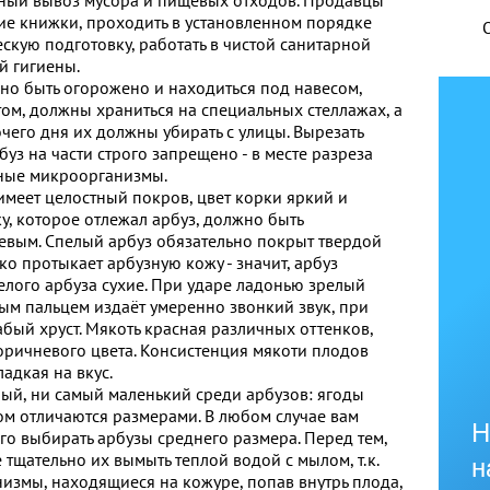
е книжки, проходить в установленном порядке
скую подготовку, работать в чистой санитарной
й гигиены.
но быть огорожено и находиться под навесом,
ом, должны храниться на специальных стеллажах, а
очего дня их должны убирать с улицы. Вырезать
буз на части строго запрещено - в месте разреза
ные микроорганизмы.
имеет целостный покров, цвет корки яркий и
ку, которое отлежал арбуз, должно быть
вым. Спелый арбуз обязательно покрыт твердой
ко протыкает арбузную кожу - значит, арбуз
елого арбуза сухие. При ударе ладонью зрелый
тым пальцем издаёт умеренно звонкий звук, при
абый хруст. Мякоть красная различных оттенков,
оричневого цвета. Консистенция мякоти плодов
ладкая на вкус.
ный, ни самый маленький среди арбузов: ягоды
ом отличаются размерами. В любом случае вам
Н
его выбирать арбузы среднего размера. Перед тем,
 тщательно их вымыть теплой водой с мылом, т.к.
н
измы, находящиеся на кожуре, попав внутрь плода,