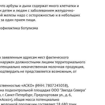
что арбузы и дыни содержат много клетчатки и
им детям и людям с заболеванием желудочно-
й железы надо с осторожностью и в небольших
 за один прием пищи.
филактика ботулизма
 заявленным адресам мест фактического
обнаружен должностными лицами территориального
отенциально некачественная молочная продукция,
подтвердить не представляется возможным, от
тственностью «АСКО» (ИНН: 7807245058),
 на подконтрольной площадке ООО "Звезда Севера"
г. Санкт-Петербург, Предпортовая ул., д. 6,
О «Аско»), общая масса потенциально
молочной продукции составляет 18,680 тонн