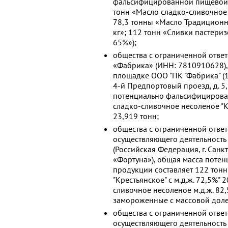
фальсифицированной пищевой м
тонн «Масло сладко-сливочное н
78,3 тонны «Масло Традиционно
кг»; 112 тонн «Сливки пастер
65%»);
общества с ограниченной отве
«Фабрика» (ИНН: 7810910628),
площадке ООО "ПК "Фабрика" (1
4-й Предпортовый проезд, д. 5,
потенциально фальсифицирова
сладко-сливочное несоленое "Кре
23,919 тонн;
общества с ограниченной отве
осуществляющего деятельность
(Российская Федерация, г. Санкт-
«Фортуна»), общая масса пот
продукции составляет 122 тон
"Крестьянское" с м.д.ж. 72,5%"
сливочное несоленое м.д.ж. 82
замороженные с массовой доле
общества с ограниченной отве
осуществляющего деятельность