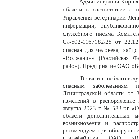
Администрация Кировског
области
в соответствии с
Управления ветеринарии Лен
информации,
опубликованн
служебного письма Комитет
Сл-502-1167182/25 от 22.12
опасная для человека, «яйц
«Волжанин» (Российская Фе
район). Предприятие ОАО «В
В связи с неблагопол
опасным заболеваниям 
Ленинградской области от 
изменений в распоряжение 
августа 2023 г № 583-рг «О
области дополнительных м
возникновения и распростр
рекомендуем при обнаружени
птицефабрики ОАО «Во