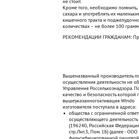
не стоит.
Кроме того, необходимо помнить, 
сахара и употреблять их маленьк
кишечного тракта и поджелудочно
количествах – не более 100 грамм
РЕКОМЕНДАЦИИ ГРАЖДАНАМ: Про
Вышеназванный производитель по
осуществления деятельности не 
Управления Россельхознадзора. П
качество и безопасность которой 
вышеуказанногоктивация Windo
изготовителя поступала в адреса:
общества с ограниченной отве
осуществляющего деятельность
(196240, Российская Федерация, 
стр.Лит.3, Пом. 1Б) (далее - ОО
фальсифицированной пищевой 