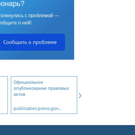
онарь?
олкнулись с проблемой —
общите о ней!
Сообщить о проблеме
Официальное
Открытый бюджет
опубликование правовых
Ленинградской области
актов
publication.pravo.gov.ru
budget.lenobl.ru