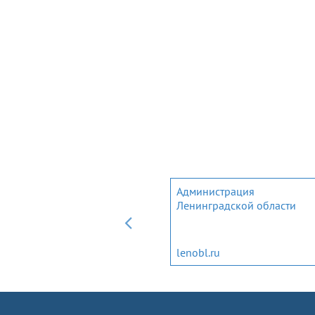
Мобильное приложение дл
Администрация
трудовых мигрантов и
Ленинградской области
членов их семей
migrantlenobl.ru
lenobl.ru